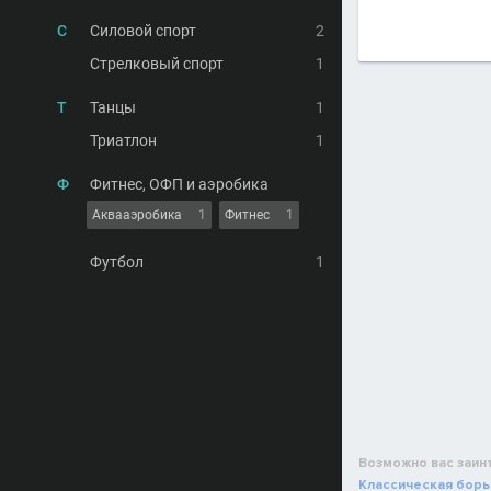
С
Силовой спорт
2
Стрелковый спорт
1
Т
Танцы
1
Триатлон
1
Ф
Фитнес, ОФП и аэробика
Аквааэробика
1
Фитнес
1
Футбол
1
Возможно вас заин
Классическая борь