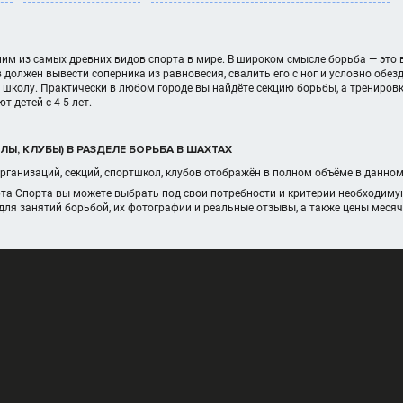
им из самых древних видов спорта в мире. В широком смысле борьба — это 
 должен вывести соперника из равновесия, свалить его с ног и условно обез
школу. Практически в любом городе вы найдёте секцию борьбы, а трениров
 детей с 4-5 лет.
Ы, КЛУБЫ) В РАЗДЕЛЕ БОРЬБА В ШАХТАХ
рганизаций, секций, спортшкол, клубов отображён в полном объёме в данно
рта Спорта вы можете выбрать под свои потребности и критерии необходиму
для занятий борьбой, их фотографии и реальные отзывы, а также цены меся