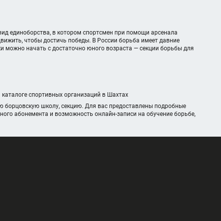
вид единоборства, в котором спортсмен при помощи арсенала
движить, чтобы достичь победы. В России борьба имеет давние
ки можно начать с достаточно юного возраста — секции борьбы для
м каталоге спортивных организаций в Шахтах
ю борцовскую школу, секцию. Для вас предоставлены подробные
чного абонемента и возможность онлайн-записи на обучение борьбе,