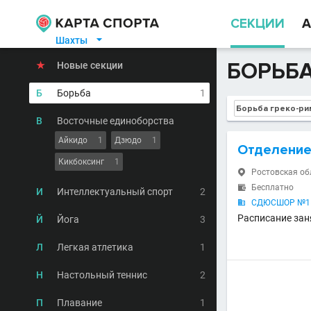
СЕКЦИИ
А
Шахты

БОРЬБА
★
Новые секции
Б
Борьба
1
В
Восточные единоборства
Айкидо
1
Дзюдо
1
Отделение
Кикбоксинг
1
Ростовская обл

Бесплатно

И
Интеллектуальный спорт
2
СДЮСШОР №15 

Расписание зан
Й
Йога
3
Л
Легкая атлетика
1
Н
Настольный теннис
2
П
Плавание
1