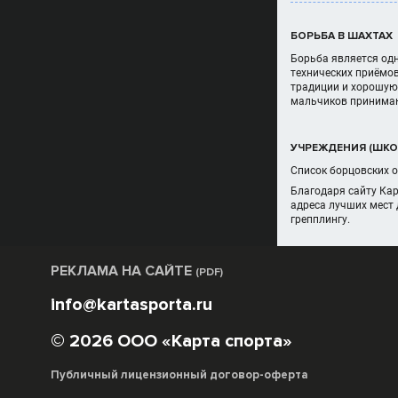
БОРЬБА В ШАХТАХ
Борьба является одн
технических приёмов
традиции и хорошую 
мальчиков принимают
УЧРЕЖДЕНИЯ (ШКОЛ
Список борцовских о
Благодаря сайту Ка
адреса лучших мест 
грепплингу.
РЕКЛАМА НА САЙТЕ
(PDF)
info@kartasporta.ru
© 2026 ООО «Карта спорта»
Публичный лицензионный договор-оферта