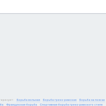
тересует:
Борьба вольная
Борьба греко-римская
Борьба на поясах
ба
Французская борьба
Спортивная борьба греко-римского стиля