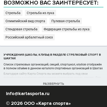
ВОЗМОЖНО ВАС ЗАИНТЕРЕСУЕТ:
Стрельба
Стрельба из лука
Олимпийский вид спорта
Пулевая стрельба
Стендовая стрельба
Федерация стрельбы из лука
Российский арбалетный союз
УЧРЕЖДЕНИЯ (ШКОЛЫ, КЛУБЫ) В РАЗДЕЛЕ СТРЕЛКОВЫЙ СПОРТ В
ШАХТАХ
Список стрелковых организаций, секций, спортшкол, клубов отображён
в полном объёме в данном каталоге спортивных организаций в Шахтах
Благодаря сайту Карта Спорта вы можете выбрать под свои
потребности и критерии необходимую стрелковую школу, секцию. Для
вас предоставлены подробные адреса лучших мест для обучения
РАЗВЕРНУТЬ
стрельбе, их фотографии и реальные отзывы, а также цены месячного
абонемента и возможность онлайн-записи на обучение стрельбе.
info@kartasporta.ru
© 2026 ООО «Карта спорта»